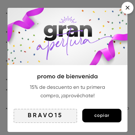
Sitio web WordPress + WooCommerce con tema
personalizado BravesLab.
Personalización con editor visual WPBakery.
Textos legales y política de cookies conforme a
normativa.
Pasarelas de pago integradas: Redsys, Stripe o
PayPal.
promo de bienvenida
Configuración completa de envíos y zonas.
15% de descuento en tu primera
Importación masiva de productos vía plantilla Excel
compra, ¡aprovéchate!
BravesLab.
Ajustes técnicos necesarios para asegurar el correcto
copiar
funcionamiento del eCommerce.