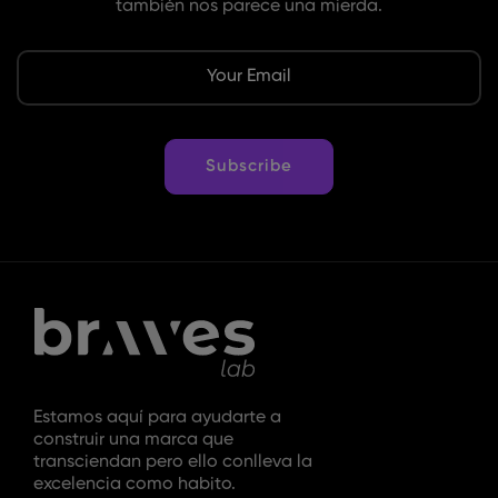
también nos parece una mierda.
E
m
a
i
Subscribe
l
*
Estamos aquí para ayudarte a
construir una marca que
transciendan pero ello conlleva la
excelencia como habito.