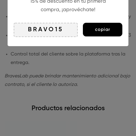
15% de descuento en tu primera
herramientas externas.
compra, ¡aprovéchate!
Panel de administración para docentes, estudiantes y
admins con informes y seguimiento.
copiar
Revisiones ilimitadas + 1 mes de acompañamiento y 3
meses de soporte vía tickets.
Control total del cliente sobre la plataforma tras la
entrega.
BravesLab puede brindar mantenimiento adicional bajo
contrato, si el cliente lo autoriza.
Productos relacionados