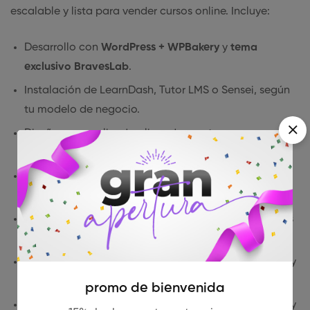
escalable y lista para vender cursos online. Incluye:
Desarrollo con
WordPress + WPBakery
y
tema
exclusivo BravesLab
.
Instalación de LearnDash, Tutor LMS o Sensei, según
tu modelo de negocio.
Diseño personalizado alineado con tu marca,
centrado en UX y conversiones.
Cursos ilimitados alojados en tu servidor, sin
restricciones.
Certificados automáticos, puntuación, suscripciones
o compras únicas.
Métodos de pago integrados: Stripe, PayPal, Redsys y
más.
promo de bienvenida
Conexión con Zoom, Google Meet, email marketing y