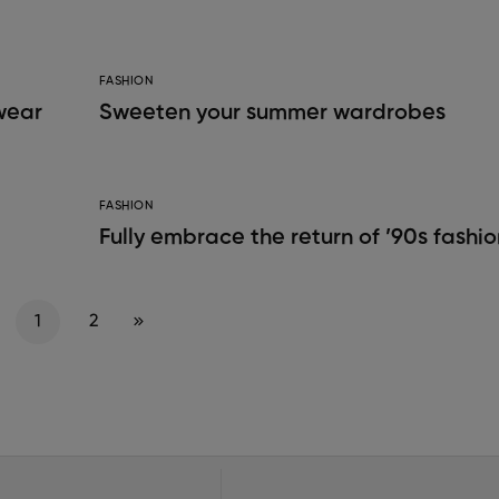
FASHION
wear
Sweeten your summer wardrobes
FASHION
Fully embrace the return of ’90s fashio
1
2