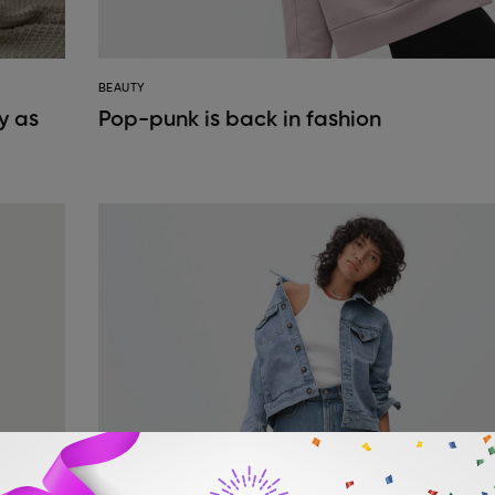
BEAUTY
y as
Pop-punk is back in fashion