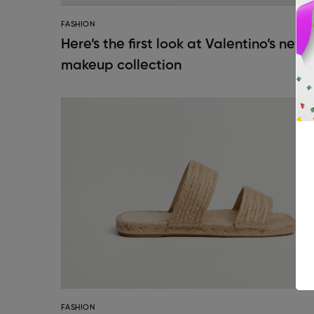
FASHION
Here’s the first look at Valentino’s new
makeup collection
FASHION