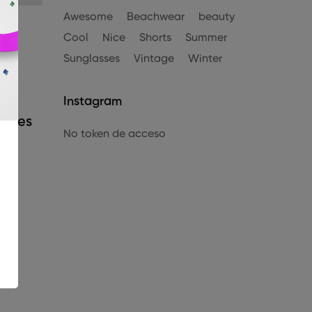
Awesome
Beachwear
beauty
Cool
Nice
Shorts
Summer
n
Sunglasses
Vintage
Winter
Instagram
tives
No token de acceso