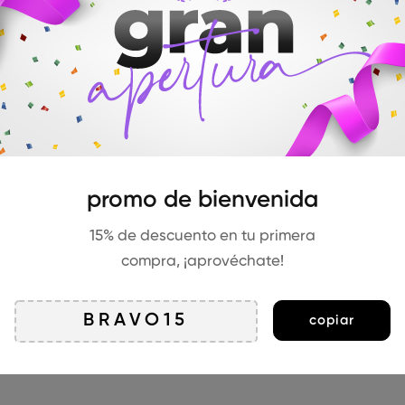
FASHION
Fully embrace the return of ’90s fashio
FASHION
The next generation of leather alterna
promo de bienvenida
15% de descuento en tu primera
compra, ¡aprovéchate!
copiar