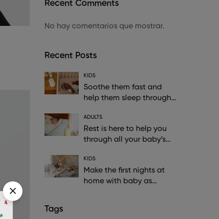
Recent Comments
No hay comentarios que mostrar.
Recent Posts
KIDS
Soothe them fast and
help them sleep through
the night
ADULTS
Rest is here to help you
through all your baby’s
sleep
KIDS
Make the first nights at
home with baby as
soothing
Tags