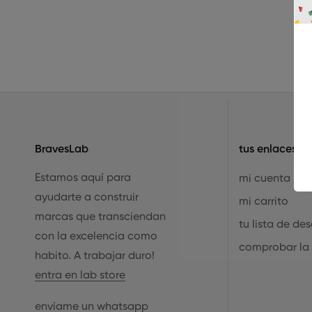
BravesLab
tus enlaces
Estamos aquí para
mi cuenta
ayudarte a construir
mi carrito
marcas que transciendan
tu lista de de
con la excelencia como
comprobar la
habito. A trabajar duro!
entra en lab store
envíame un whatsapp