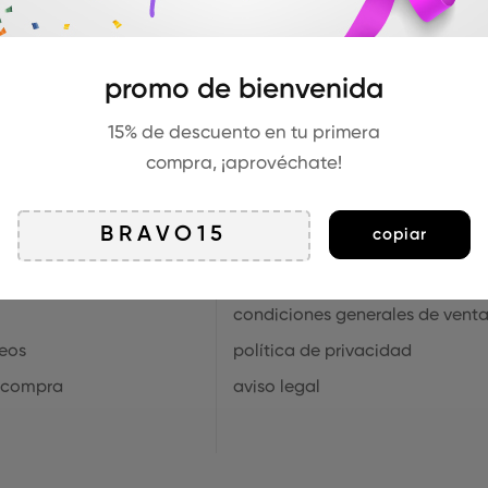
promo de bienvenida
15% de descuento en tu primera
compra, ¡aprovéchate!
información
copiar
respuestas a tus dudas
condiciones generales de vent
seos
política de privacidad
 compra
aviso legal