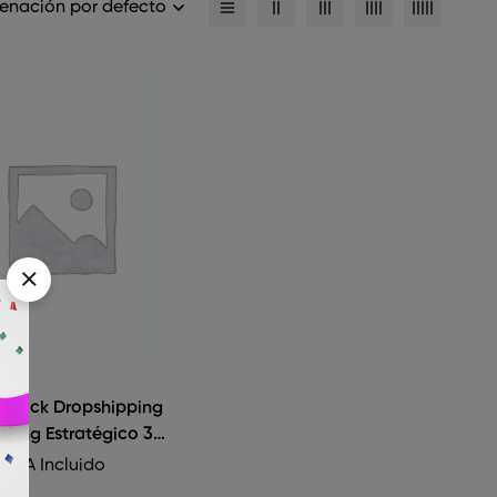
enación por defecto
 Pack Dropshipping
eting Estratégico 30
0
IVA Incluido